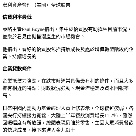
宏利資產管理（美國）全球股票
信貸利率最低
策略主管Paul Boyne指出，集中於優質股有助抵禦目前市況，
並樂於看見由拋售潮產生的市場機會。
他指出，看好的優質股包括持續成長及處於增值轉型階段的企
業。持續增長的
企業貸款條件
企業抵禦力強勁，在跌市時通常具備最有利的條件，而且大多
擁有相近的特點：財政狀況強勁、現金流穩定及資本回報率
高。
日盛中國內需動力基金經理人黃上修表示，全球復甦疲弱，各
國央行持續接力寬鬆，大陸上半年餐飲消費增長11.2％，雖然
回暖幅度有所放緩，總體表現仍強於零售，主因大眾消費餐飲
的快速成長，接下來進入金九銀十