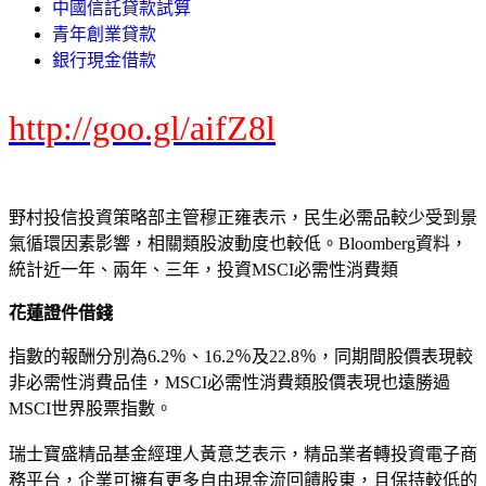
中國信託貸款試算
青年創業貸款
銀行現金借款
http://goo.gl/aifZ8l
野村投信投資策略部主管穆正雍表示，民生必需品較少受到景
氣循環因素影響，相關類股波動度也較低。Bloomberg資料，
統計近一年、兩年、三年，投資MSCI必需性消費類
花蓮證件借錢
指數的報酬分別為6.2％、16.2％及22.8％，同期間股價表現較
非必需性消費品佳，MSCI必需性消費類股價表現也遠勝過
MSCI世界股票指數。
瑞士寶盛精品基金經理人黃意芝表示，精品業者轉投資電子商
務平台，企業可擁有更多自由現金流回饋股東，且保持較低的