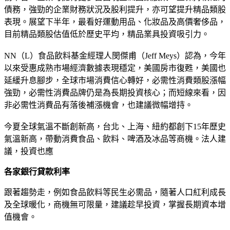
債務，強勁的企業財務狀況及股利提升，亦可望提升精品類股
表現。展望下半年，最看好運動用品、化妝品及高價奢侈品，
目前精品類股估值低於歷史平均，精品業具投資吸引力。
NN（L）食品飲料基金經理人閔傑甫（Jeff Meys）認為，今年
以來受惠成熟市場經濟數據表現穩定，美國房市復甦，美國也
延緩升息腳步，全球市場消費信心轉好，必需性消費類股漲幅
強勁，必需性消費品牌仍是為長期投資核心；而短線來看，因
非必需性消費品有落後補漲機會，也建議微幅增持。
今夏全球氣溫不斷創新高，台北、上海、紐約都創下15年歷史
氣溫新高，帶動消費食品、飲料、啤酒及冰品等商機。法人建
議，投資也應
各家銀行貸款利率
跟著趨勢走，例如食品飲料等民生必需品，隨著人口紅利成長
及全球暖化，商機無可限量，建議趁早投資，掌握長期資本增
值機會。