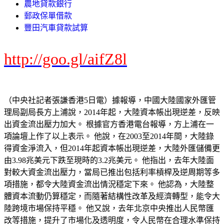
農地貸款銀行
郵政保單借款
豐田汽車貸款試算
http://goo.gl/aifZ8l
（中央社記者張謙香港5日電）據報導，中國大陸國家外匯管
理局副局長方上浦說，2014年起，大陸資本帳出現逆差，反映
出資金流出壓力加大。 根據官方香港電台報導，方上浦在一
項論壇上作了以上表示。 他說，在2003至2014年間，大陸錄
得資金淨流入，但2014年起資本帳出現逆差，大陸外匯儲備更
由3.98兆美元下跌至現時的3.2兆美元。 他指出，去年大陸面
對較大資金流出壓力，當局已推出包括利率槓桿及逆周期等多
項措施，都令大陸資金流出情況穩定下來。 他認為，大陸整
體資本流動仍算穩定，而隨著結構性改革及經濟轉型，能令大
陸跨境市場保持平穩。 他又說，去年北京中央推出人民幣匯
改等措施，提升了市場化及透明度，令人民幣在合理水準保持