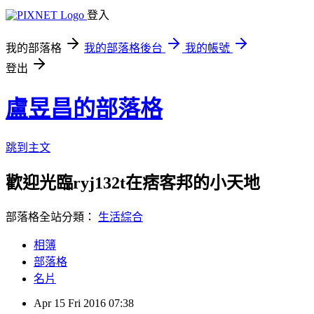
登入
我的部落格
我的部落格後台
我的帳號
登出
盧昱昌的部落格
跳到主文
歡迎光臨ryj132t在痞客邦的小天地
部落格全站分類：
生活綜合
相簿
部落格
名片
Apr
15
Fri
2016
07:38