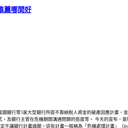
推薦哪間好
富國銀行等5家大型銀行所提不靠納稅人資金的破產因應計畫，並要
行主管在危機期間溝通問題的態度等。 今天的宣布，是聯邦準備理事
共同決定不讓銀行計畫過關。這些計畫一般稱為「危機處理計畫」（living 