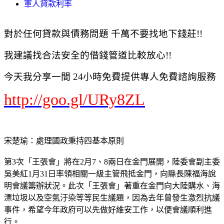
軍人貸款利率
對於任何貸款與債務問題 千萬不要找地下錢莊!!
我建議找合法安全的借錢管道比較放心!!
今天我分享一間 24小時免費提供專人免費諮詢服務
http://goo.gl/URy8ZL
宋楚瑜：處理國政秉持四基本原則
第3次「王張會」將在2月7、8兩日在金門展開，陸委會副主委
吳美紅1月31日率領相關一級主管飛抵金門，向縣長陳福海說
明會議籌辦狀況。此次「王張會」著重在金門向大陸購水、海
漂垃圾以及空氣汙染等等民生議題，因為去年曾發生激烈抗議
事件，希望今年政府可以先做好維安工作，以便會議順利進
行。