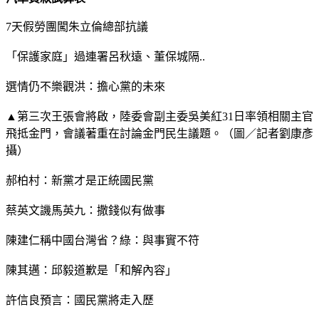
7天假勞團闖朱立倫總部抗議
「保護家庭」過連署呂秋遠、董保城隔..
選情仍不樂觀洪：擔心黨的未來
▲第三次王張會將啟，陸委會副主委吳美紅31日率領相關主官
飛抵金門，會議著重在討論金門民生議題。（圖／記者劉康彥
攝）
郝柏村：新黨才是正統國民黨
蔡英文譏馬英九：撒錢似有做事
陳建仁稱中國台灣省？綠：與事實不符
陳其邁：邱毅道歉是「和解內容」
許信良預言：國民黨將走入歷