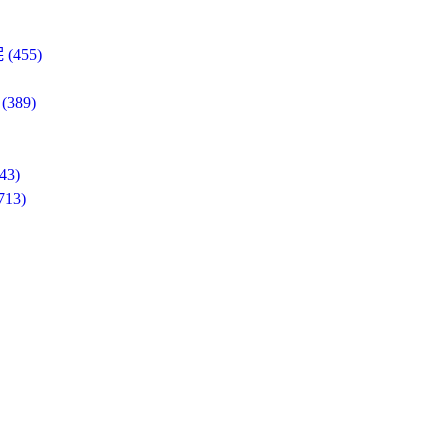
455)
89)
3)
3)