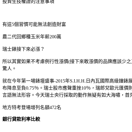
投資生技權證的注意事項
有這5個習慣可能無法創造財富
農二代回鄉種玉米年薪200萬
瑞士錶接下來必漲？
所以其實如果不考慮例行性漲價(接下來敢漲價的品牌應該少
驚人。
就在今年第一場錶壇盛事-2015年S.I.H.H.日內瓦國際高級
布降息至負0.75％。瑞士股市應聲重挫10％，瑞郎兌歐元匯價則聞訊
言語無法形容。今天瑞士央行採取的動作無疑有如大海嘯，首
地方特考登場增列名額472名
銀行貸款利率比較