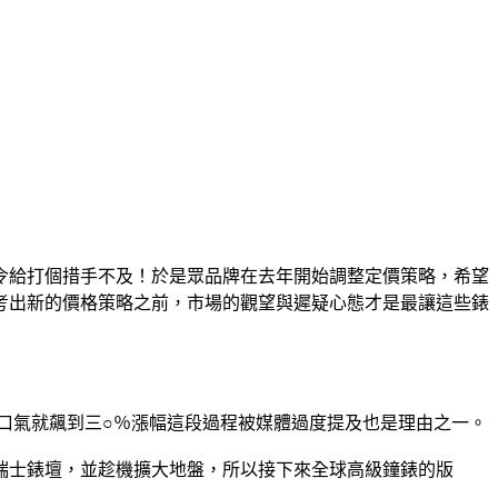
令給打個措手不及！於是眾品牌在去年開始調整定價策略，希望
考出新的價格策略之前，市場的觀望與遲疑心態才是最讓這些錶
口氣就飆到三○％漲幅這段過程被媒體過度提及也是理由之一。
瑞士錶壇，並趁機擴大地盤，所以接下來全球高級鐘錶的版