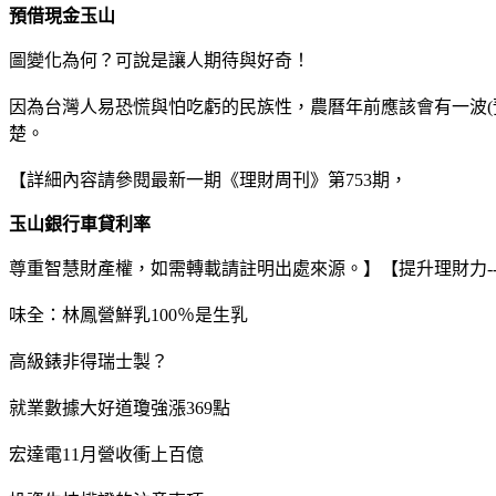
預借現金玉山
圖變化為何？可說是讓人期待與好奇！
因為台灣人易恐慌與怕吃虧的民族性，農曆年前應該會有一波
楚。
【詳細內容請參閱最新一期《理財周刊》第753期，
玉山銀行車貸利率
尊重智慧財產權，如需轉載請註明出處來源。】【提升理財力--理財課程資
味全：林鳳營鮮乳100％是生乳
高級錶非得瑞士製？
就業數據大好道瓊強漲369點
宏達電11月營收衝上百億