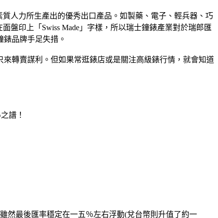
高素質人力所生產出的優秀出口產品。如製藥、電子、輕兵器、巧
印上「Swiss Made」字樣，所以瑞士鐘錶產業對於瑞郎匯
鐘錶品牌手足失措。
只來轉賣謀利。但如果常逛錶店或是關注高級錶行情，就會知道
％之譜！
則暴跌一四％。雖然最後匯率穩定在一五％左右浮動(兌台幣則升值了約一