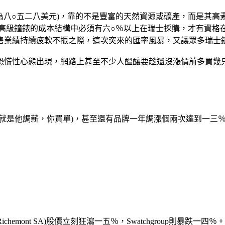
為八○五二八美元)，靠的不是豐富的天然資源或礦產，而是其
級鐘錶的成本結構中必須有六○％以上在瑞士採購，才有資格在面盤
售業績持續疲軟不振之際，這次突來的匯率風暴，又讓眾多瑞士
恐慌性心態出現，網路上甚至不少人醞釀要趁還沒漲價前多買幾
就是他調薪，你買單)，甚至還有品牌一年調漲個兩次達到一三
e Richemont SA)股價立刻狂瀉一五％，Swatchgroup