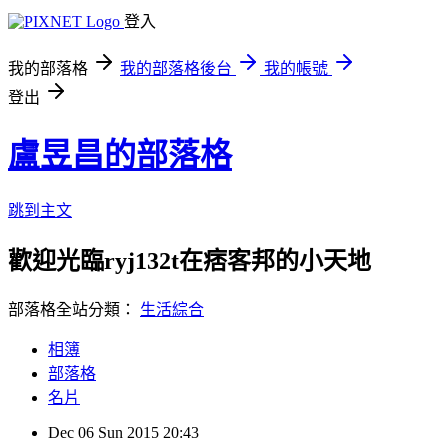
登入
我的部落格
我的部落格後台
我的帳號
登出
盧昱昌的部落格
跳到主文
歡迎光臨ryj132t在痞客邦的小天地
部落格全站分類：
生活綜合
相簿
部落格
名片
Dec
06
Sun
2015
20:43