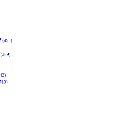
455)
89)
3)
3)