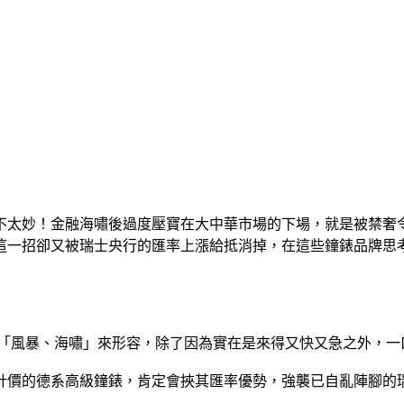
不太妙！金融海嘯後過度壓寶在大中華市場的下場，就是被禁奢
這一招卻又被瑞士央行的匯率上漲給抵消掉，在這些鐘錶品牌思
以「風暴、海嘯」來形容，除了因為實在是來得又快又急之外，一
計價的德系高級鐘錶，肯定會挾其匯率優勢，強襲已自亂陣腳的