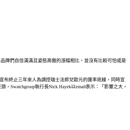
年品牌們自信滿滿且姿態高傲的漲幅相比，並沒有比較可怕或是
彈！無預警宣布終止三年來人為調控瑞士法郎兌歐元的匯率底線，同時宣
hgroup執行長Nick Hayek以email表示：「影響之大，