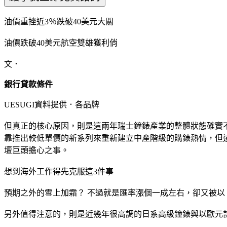
油價重挫近3％跌破40美元大關
油價跌破40美元航空雙雄獲利俏
文．
銀行貸款條件
UESUGI資料提供．各品牌
但真正的核心原因，則是這兩年瑞士鐘錶產業的整體狀態確實
靠推出較低單價的新系列來重新建立中產階級的購錶熱情，但
壇巨頭擔心之事。
想到海外工作得先克服這3件事
預期之外的雪上加霜？ 不過就是匯率漲個一成左右，卻又被
另外值得注意的，則是近幾年很高調的日系高級鐘錶與以歐元