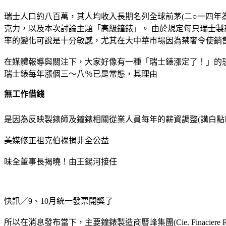
瑞士人口約八百萬，其人均收入長期名列全球前茅(二○一四年
克力，以及本次討論主題「高級鐘錶」。 由於規定每只瑞士製高
率的變化可說是十分敏感，尤其在大中華市場因為禁奢令使銷
在媒體報導與關注下，大家好像有一種「瑞士錶漲定了！」的
瑞士錶每年漲個三～八％已是常態，其理由
無工作借錢
是因為反映製錶師及鐘錶相關從業人員每年的薪資調整(講白點
美媒修正祖克伯裸捐非全公益
味全董事長揭曉！由王錫河接任
快訊／9、10月統一發票開獎了
所以在消息發布當下，主要鐘錶製造商曆峰集團(Cie. Finacier