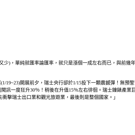
之又少)，單純就匯率論匯率，就只是漲個一成左右而已，與前幾
鐘錶展(1/19~23)開展前夕，瑞士央行卻於1/15投下一顆震撼
一度狂升30％！稍後在升值15％左右徘徊。瑞士鐘錶產業巨頭，Swatc
先衝擊瑞士出口業和觀光旅遊業，最後則是整個國家。」